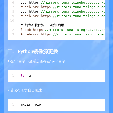
deb https:
//mirrors.tuna.tsinghua.edu.cn/ubun
# deb-src https:
//mirrors.tuna.tsinghua.edu.c
deb https:
//mirrors.tuna.tsinghua.edu.cn/ubun
# deb-src https:
//mirrors.tuna.tsinghua.edu.c
# deb https:
//mirrors.tuna.tsinghua.edu.cn/ub
# deb-src https:
//mirrors.tuna.tsinghua.edu.c
二、Python镜像源更换
1.在“~”目录下查看是否存在“.pip”目录
ls
2.若没有则需自己创建