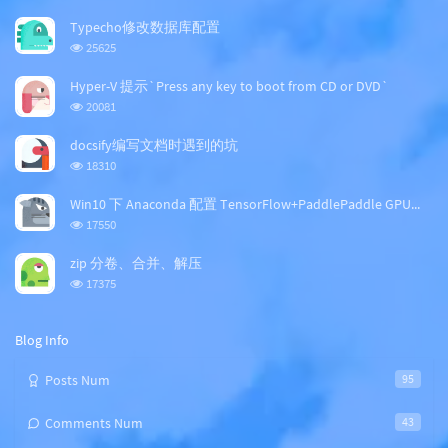
o
a
a
p
t
n
Typecho修改数据库配置
u
e
d
浏
25625
l
s
o
览
a
t
m
次
Hyper-V 提示`Press any key to boot from CD or DVD`
数:
r
c
a
浏
20081
a
o
r
览
次
r
m
t
docsify编写文档时遇到的坑
数:
t
m
i
浏
18310
i
e
c
览
次
c
n
l
Win10 下 Anaconda 配置 TensorFlow+PaddlePaddle GPU版本
数:
l
t
e
浏
17550
览
e
s
s
次
s
zip 分卷、合并、解压
数:
浏
17375
览
次
数:
Blog Info
Posts Num
95
Comments Num
43