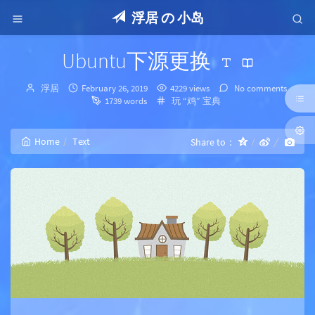
浮居 の 小岛
Ubuntu下源更换
Author：
发
浮居
February 26, 2019
4229 views
No comments
布
Categories：
1739 words
玩 “鸡” 宝典
时
间：
Home
Text
Share to：