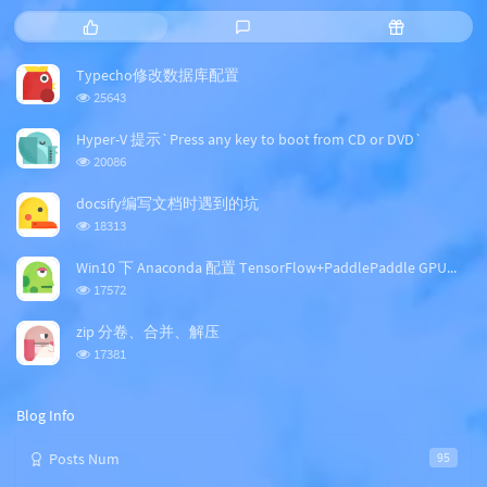
P
L
R
o
a
a
p
t
n
Typecho修改数据库配置
u
e
d
浏
25643
l
s
o
览
a
t
m
次
Hyper-V 提示`Press any key to boot from CD or DVD`
数:
r
c
a
浏
20086
a
o
r
览
次
r
m
t
docsify编写文档时遇到的坑
数:
t
m
i
浏
18313
i
e
c
览
次
c
n
l
Win10 下 Anaconda 配置 TensorFlow+PaddlePaddle GPU版本
数:
l
t
e
浏
17572
览
e
s
s
次
s
zip 分卷、合并、解压
数:
浏
17381
览
次
数:
Blog Info
Posts Num
95