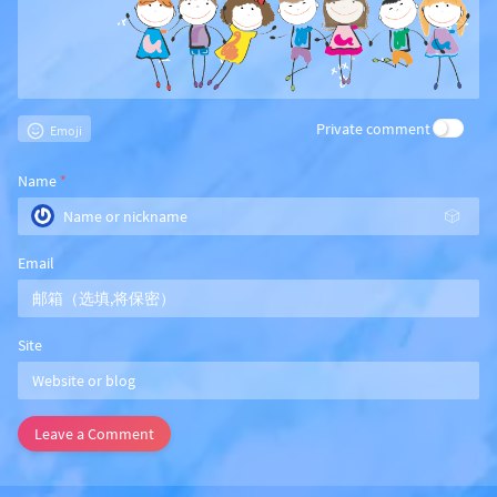
Private comment
Emoji
Name
*
🎲
Email
Site
Leave a Comment