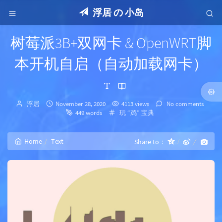
浮居 の 小岛
树莓派3B+双网卡 & OpenWRT脚
本开机自启（自动加载网卡）
Author：
发
浮居
November 28, 2020
4113 views
No comments
布
Categories：
449 words
玩 “鸡” 宝典
时
间：
Home
Text
Share to：