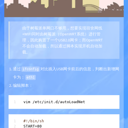
由于树莓派单网口不够用，想要实现宿舍网线
+WIFI同时由树莓派（OpenWRT系统）进行管
理，因此购置了一个USB2.0网卡；而OpenWRT
不会自动加载，所以通过脚本实现开机自动加
载。
通过
对比插入USB网卡前后的信息，判断出新增网
ifconfig
卡为：
eth1
编辑脚本：
vim 
/
etc
/
#!/bin/sh