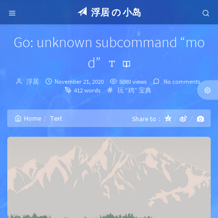
浮居 の 小岛
Go: unknown subcommand “mo
d”
Author：
发
浮居
November 21, 2020
5080 views
No comments
布
Categories：
412 words
玩 “鸡” 宝典
时
间：
Home
Text
Share to：