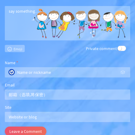
Private comment
Emoji
Name
*
🎲
Email
Site
Leave a Comment