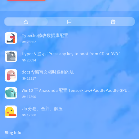
P
L
R
o
a
a
p
t
n
Typecho修改数据库配置
u
e
d
浏
25662
l
s
o
览
a
t
m
次
Hyper-V 提示`Press any key to boot from CD or DVD`
数:
r
c
a
浏
20094
a
o
r
览
次
r
m
t
docsify编写文档时遇到的坑
数:
t
m
i
浏
18317
i
e
c
览
次
c
n
l
Win10 下 Anaconda 配置 TensorFlow+PaddlePaddle GPU版本
数:
l
t
e
浏
17590
览
e
s
s
次
s
zip 分卷、合并、解压
数:
浏
17388
览
次
数:
Blog Info