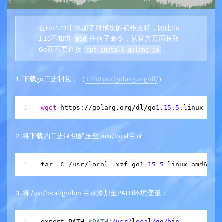
在Go 1.11中添加了对模块的初步支持，因此Go
1.10不知道
任何子命令，从官方页面获取
mod
Go而不要直接
。
apt install golang-go
下载go二进制包：（
https://golang.org/dl/
）
wget
 https://golang.org/dl/go
1
.
15
.
5
.linux-amd
将下载的二进制包解压至 /usr/local目录
tar 
-
C 
/
usr
/
local 
-
xzf go1
.15
.5
将 /usr/local/go/bin 目录添加至PATH环境变量：
export PATH=
$PATH
:/usr/local/go/bin