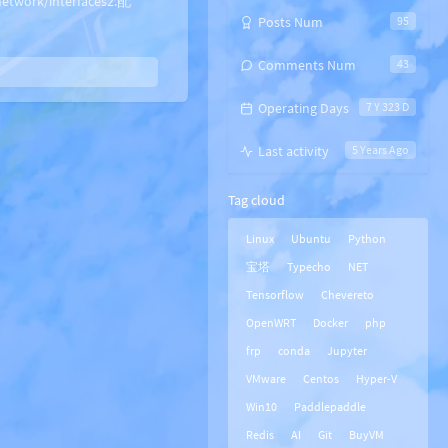
rk/interfaces2.配
Posts Num
95
Comments Num
43
Operating Days
7 Y 323 D
Last activity
5 Years Ago
Tag cloud
Linux
Ubuntu
Python
宝塔
Typecho
NET
Tensorflow
Chevereto
OpenWRT
Docker
php
frp
conda
Jupyter
VMware
Centos
Hyper-V
Win10
Paddlepaddle
Redis
AI
Git
BuyVM