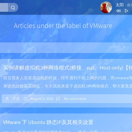
太阳
- 
1
天下潮
Articles under the label of VMware
2
太阳
3
莫问归期
4
赤伶
5
辞九门回忆
实例讲解虚拟机3种网络模式(桥接、nat、Host-only)
前言很多人安装虚拟机的时候，经常遇到不能上网的问题，而vmware
来说也比较眼花聊乱，今天我就来基于虚拟机3种网络模式，帮大家普及.
浮居
August 6, 2019
No comments
VMware 下 Ubuntu 静态IP及其相关设置