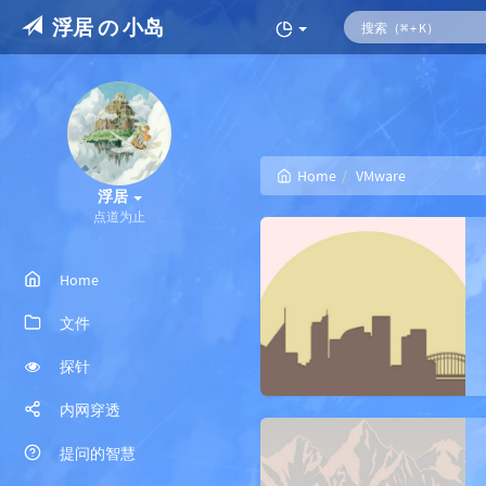
浮居 の 小岛
Home
VMware
浮居
点道为止
Home
文件
探针
内网穿透
提问的智慧