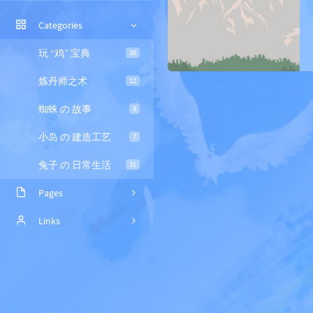
Categories
玩 “鸡” 宝典
38
炼丹师之术
12
蜘蛛 の 故事
8
小岛 の 建造工艺
7
兔子 の 日常生活
31
Pages
留言板
Links
档案馆
Kiyoi's Blog
友链区
Rat's Blog
时光机
Sanakeyの小站