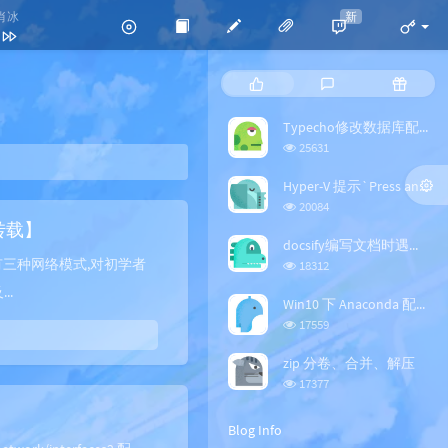
新
曲肖冰
妖痴
P
L
R
曲肖冰
o
a
a
p
t
n
Typecho修改数据库配置
蒋雪儿
u
e
d
浏
25631
l
s
o
HITA
览
a
次
t
m
Hyper-V 提示`Press any key to boot from CD or DVD`
等什么君
数:
r
c
a
浏
20084
a
o
r
览
【转载】
次
r
m
t
docsify编写文档时遇到的坑
数:
t
m
i
浏
有三种网络模式,对初学者
18312
i
览
e
c
..
次
c
n
l
Win10 下 Anaconda 配置 TensorFlow+PaddlePaddle GPU版本
数:
l
t
e
浏
17559
览
e
s
s
次
s
zip 分卷、合并、解压
数:
浏
17377
览
次
Blog Info
数: